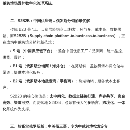
俄跨境场景的数字化管理系统
。
二、
S2B2B：中国供应链→俄罗斯分销的最优解
传统
B2B 是 “工厂→多层经销商→终端”，环节多、成本高、数据黑
箱。而
S2B2B（Supply chain platform-to-business-to-business）
，正
在成为中俄跨境分销的新范式：
•
S 端（中国供应链平台）
：整合中国优质工厂
/ 品牌商，统一品控、
供货、履约；
•
B1 端（俄罗斯分销商 / 海外仓）
：在莫斯科、圣彼得堡布局仓储与
渠道，提供本地化服务；
•
B2 端（俄罗斯本地批发商 / 零售商）
：终端动销，服务俄本土客
户。
S2B2B 的核心价值是：
去中间化、数据全链路打通、库存共享、资金
高效、渠道可控
。而要落地
S2B2B，必须有强大的
多语言、跨境化、一体
化
系统作为支撑。
三、核货宝俄罗斯版：中英俄三语，专为中俄跨境批发定制