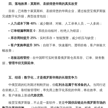
四、落地效果：莫斯科、圣彼得堡华商的真实改变
目前，已有数十家莫斯科、圣彼得堡的华商企业，通过核货宝俄罗斯版
完成数字化升级，典型改变包括：
•
人力成本下降
40%
：减少翻译、对账、人工录单人员，一人多岗；
•
订单错漏率降至
0
：系统自动核对，杜绝人为错误；
•
库存周转提升
25%
：实时库存
+ 智能预警，减少积压与缺货；
•
客户复购率提升
30%
：自助下单、快速履约、透明价格，客户体验大
幅改善；
•
老板远程管控
：在中国即可实时查看俄罗斯仓库库存、订单、财务数
据，
管理半径无限延伸
。
五、结语：数字化，才是俄罗斯华商的长期竞争力
中俄贸易的红利期才刚刚开始，但
红利永远属于有准备的人
。当同行还
在依赖人工、靠经验管理时，率先用上数字化系统的华商，将在效率、成
本、客户体验上形成
代差优势
。
核货宝俄罗斯版，不止是一套软件，更是
中国供应链走向俄罗斯市场的
数字化基础设施
—— 让中国好货，通过数字化链路，高效、精准、低成本