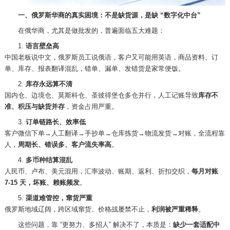
一、俄罗斯华商的真实困境：不是缺货源，是缺
“数字化中台”
在俄华商，尤其是做批发的，普遍面临五大难题：
1.
语言壁垒高
中国老板说中文，俄罗斯员工说俄语，客户又可能用英语，商品资料、订
单、库存、报表翻译混乱，错单、漏单、发错货是家常便饭。
2.
库存永远算不清
国内仓、边境仓、莫斯科仓、圣彼得堡仓多仓并行，人工记账导致
库存不
准、积压与缺货并存
，资金占用严重。
3.
订单链路长、效率低
客户微信下单
→人工翻译→手抄单→仓库拣货→物流发货→对账，全流程靠
人，
周期长、错误多、客户流失率高
。
4.
多币种结算混乱
人民币、卢布、美元混用，汇率波动、账期、返利、折扣交织，
每月对账
7-15 天，坏账、赖账频发
。
5.
渠道难管控，窜货严重
俄罗斯地域辽阔，跨区域窜货、价格战屡禁不止，
利润被严重稀释
。
这些问题，靠
“更努力、多招人” 解决不了，本质是：
缺少一套适配中