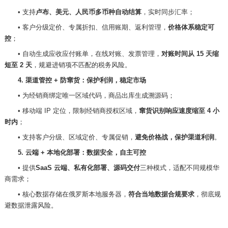
• 支持
卢布、美元、人民币多币种自动结算
，实时同步汇率；
• 客户分级定价、专属折扣、信用账期、返利管理，
价格体系稳定可
控
；
• 自动生成应收应付账单，在线对账、发票管理，
对账时间从
15 天缩
短至 2 天
，规避进销项不匹配的税务风险。
4. 渠道管控 + 防窜货：保护利润，稳定市场
• 为经销商绑定唯一区域代码，商品出库生成溯源码；
•
移动端
IP 定位，限制经销商授权区域，
窜货识别响应速度缩至
4 小
时内
；
• 支持客户分级、区域定价、专属促销，
避免价格战，保护渠道利润
。
5. 云端 + 本地化部署：数据安全，自主可控
• 提供
SaaS 云端、私有化部署、源码交付
三种模式，适配不同规模华
商需求；
• 核心数据存储在俄罗斯本地服务器，
符合当地数据合规要求
，彻底规
避数据泄露风险。