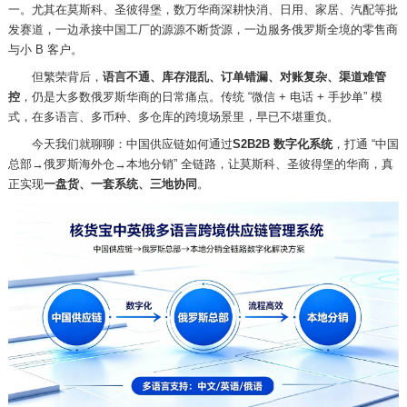
一。尤其在莫斯科、圣彼得堡，数万华商深耕快消、日用、家居、汽配等批
发赛道，一边承接中国工厂的源源不断货源，一边服务俄罗斯全境的零售商
与小
B 客户。
但繁荣背后，
语言不通、库存混乱、订单错漏、对账复杂、渠道难管
控
，仍是大多数俄罗斯华商的日常痛点。传统
“微信 + 电话 + 手抄单” 模
式，在多语言、多币种、多仓库的跨境场景里，早已不堪重负。
今天我们就聊聊：中国供应链如何通过
S2B2B 数字化系统
，打通
“中国
总部→俄罗斯海外仓→本地分销” 全链路，让莫斯科、圣彼得堡的华商，真
正实现
一盘货、一套系统、三地协同
。