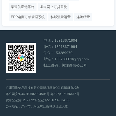
渠道供应链系统
渠道网上订货系统
ERP电商订单管理系统
私域流量运营
连锁经营
电话：
15918671994
微信：
15918671994
Q Q：
153289970
邮箱：
153289970@qq.com
扫二维码，关注微信公众号
广州商淘信息科技有限公司版权所有©并保留所有权利
粤公网安备44010602004506号
粤ICP备16056415号
软著登记第1212772号 登记号:2016SR034155
公司地址：广州市天河区珠江新城珠江城大厦