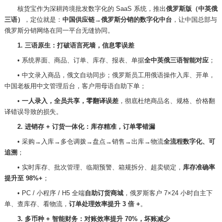
核货宝作为深耕跨境批发数字化的
SaaS 系统，推出
俄罗斯版（中英俄
三语）
，定位就是：
中国供应链
→俄罗斯分销的数字化中台
，让中国总部与
俄罗斯分销网络在同一平台无缝协同。
1. 三语原生：打破语言死墙，信息零误差
• 系统界面、商品、订单、库存、报表、单据
全中英俄三语智能对应
；
• 中文录入商品，俄文自动同步；俄罗斯员工用俄语操作入库、开单，
中国老板用中文管理后台，客户用母语自助下单；
•
一人录入，全员共享，零翻译误差
，彻底杜绝商品名、规格、价格翻
译错误导致的损失。
2. 进销存 + 订货一体化：库存精准，订单零错漏
•
采购
→入库→多仓调拨→盘点→销售→出库→物流
全流程数字化、可
追溯
；
• 实时库存、批次管理、临期预警、箱规拆分、超卖锁定，
库存准确率
提升至
98%+
；
• PC / 小程序 / H5 全端
自助订货商城
，俄罗斯客户
7×24 小时自主下
单、查库存、看物流，
订单处理效率提升
3 倍 +
。
3. 多币种 + 智能财务：对账效率提升 70%，坏账减少