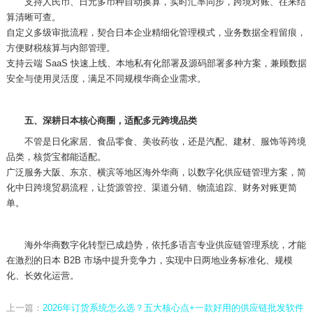
支持人民币、日元多币种自动换算，实时汇率同步，跨境对账、往来结
算清晰可查。
自定义多级审批流程，契合日本企业精细化管理模式，业务数据全程留痕，
方便财税核算与内部管理。
支持云端
SaaS 快速上线、本地私有化部署
及源码部署多种方案，兼顾数据
安全与使用灵活度，满足不同规模华商企业需求。
五、深耕日本核心商圈，适配多元跨境品类
不管是日化家居、食品零食、美妆药妆，还是汽配、建材、服饰等跨境
品类，核货宝都能适配。
广泛服务大阪、东京、横滨等地区海外华商，以数字化供应链管理方案，简
化中日跨境贸易流程，让货源管控、渠道分销、物流追踪、财务对账更简
单。
海外华商数字化转型已成趋势，依托多语言专业供应链管理系统，才能
在激烈的日本
B2B 市场中提升竞争力，实现中日两地业务标准化、规模
化、长效化运营。
上一篇：
2026年订货系统怎么选？五大核心点+一款好用的供应链批发软件