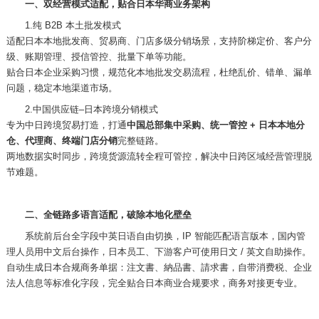
一、双经营模式适配，贴合日本华商业务架构
1.
纯
B2B 本土批发模式
适配日本本地批发商、贸易商、门店多级分销场景，支持阶梯定价、客户分
级、账期管理、授信管控、批量下单等功能。
贴合日本企业采购习惯，规范化本地批发交易流程，杜绝乱价、错单、漏单
问题，稳定本地渠道市场。
2.
中国供应链
–日本跨境分销模式
专为中日跨境贸易打造，打通
中国总部集中采购、统一管控
+ 日本本地分
仓、代理商、终端门店分销
完整链路。
两地数据实时同步，跨境货源流转全程可管控，解决中日跨区域经营管理脱
节难题。
二、全链路多语言适配，破除本地化壁垒
系统前后台全字段中英日语自由切换，
IP 智能匹配语言版本，国内管
理人员用中文后台操作，日本员工、下游客户可使用日文 / 英文自助操作。
自动生成日本合规商务单据：注文書、納品書、請求書，自带消费税、企业
法人信息等标准化字段，完全贴合日本商业合规要求，商务对接更专业。