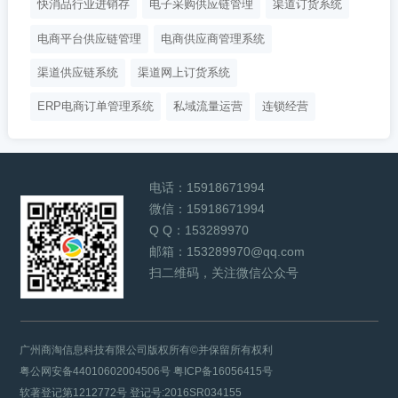
快消品行业进销存
电子采购供应链管理
渠道订货系统
电商平台供应链管理
电商供应商管理系统
渠道供应链系统
渠道网上订货系统
ERP电商订单管理系统
私域流量运营
连锁经营
电话：
15918671994
微信：
15918671994
Q Q：
153289970
邮箱：
153289970@qq.com
扫二维码，关注微信公众号
广州商淘信息科技有限公司版权所有©并保留所有权利
粤公网安备44010602004506号
粤ICP备16056415号
软著登记第1212772号 登记号:2016SR034155