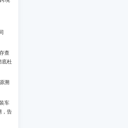
让跨境
同
存查
彻底杜
源溯
装车
溯，告