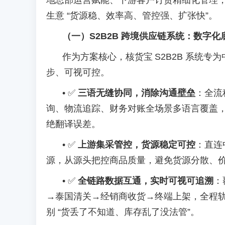
地总部运营赋能、下游客户订货精细化管理
生意 “货源稳、效率高、管控强、扩张快”。
（一）
S2B2B 跨境供应链系统：数字
作为方案核心，核货宝
S2B2B 系统
步、可视可控。
•
✅
三语无缝协同，消除沟通壁垒
：全流
询、物流追踪、财务对账全场景多语言覆盖
绝翻译误差。
•
✅
上游集采管控，货源稳定可控
：直连
源，从源头把控商品质量，避免货源分散、
•
✅
全链路数据互通，实时可视可追溯
：
→泰国清关→经销商收货→终端上架，全程
别 “货丢了不知道、库存乱了没法管”。