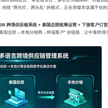
泰国经销商乱价、窜货难管控，多语言沟通障碍、对账回
… 传统 “两头忙、两头乱” 的模式，正在吞噬本该属于你
B2B 跨境供应链系统 + 泰国总部统筹运营 + 下游客户订
→泰国总部→本地分销商→终端客户” 全链路，让中泰跨境