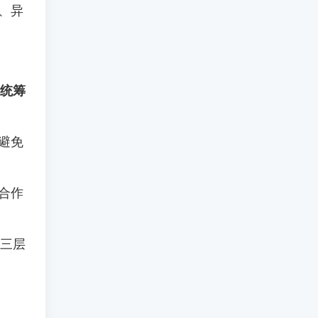
、异
统筹
避免
合作
 三层