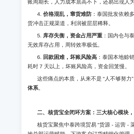
账周期长，人力成本居高不下，还易出现人
4.
价格混乱，窜货难防
：泰国批发依赖
货冲击正规渠道，利润被层层稀释。
5.
库存失衡，资金占用严重
：国内仓与
无效库存占用，周转效率极低。
6.
回款困难，坏账风险高
：泰国本地赊
耗时
7 天以上，坏账风险高，资金回笼慢。
这些痛点的本质，从来不是
“人不够努力
体系
。
二、核货宝全闭环方案：三大核心模块，
核货宝聚焦中泰跨境贸易
“货源 - 运营 