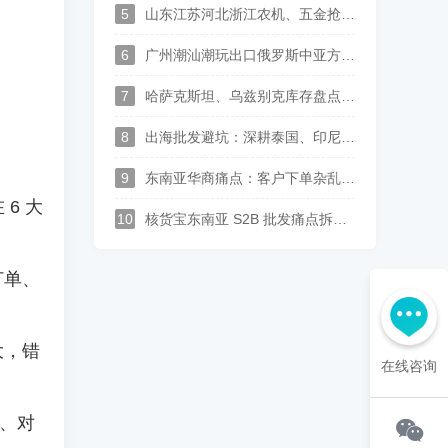
5
山东江苏河北浙江农机、五金抢抓中亚出口机遇，核货宝中俄哈乌兹语S2B2B供应链系统助力批发企业数字化转型
6
广州潮汕潮玩出口俄罗斯中亚方案：核货宝中俄哈语供应链批发系统赋能玩具行业数字化运营
7
哈萨克斯坦、乌兹别克库存盘点太麻烦？这套中俄哈语进销存，广州佛山可上门演示
8
出海批发避坑：深耕泰国、印尼、中亚华商，一套中英泰马来印尼俄哈语供应链系统打通跨境分销
9
东南亚华商痛点：客户下单杂乱、语言沟通难？多语言 S2B2B 订货系统解决方案
6 大
10
核货宝东南亚 S2B 批发痛点拆解--上游供应商对账、供货、履约实现全链路数字化
订单、
大，错
在线咨询
慢、对