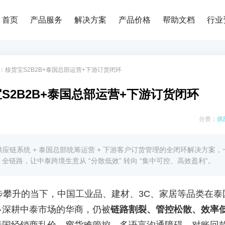
首页
产品服务
解决方案
产品价格
帮助文档
行业
核货宝S2B2B+泰国总部运营+下游订货闭环
2B2B+泰国总部运营+下游订货闭环
分类：
供
供应链系统 + 泰国总部统筹运营 + 下游客户订货管理的全闭环解决方案，
全链路，让中泰跨境生意从 “分散低效” 转向 “集中可控、高效盈利”。
稳步攀升的当下，中国工业品、建材、3C、家居等品类在泰
多深耕中泰市场的华商，仍被
链路割裂、管控松散、效率