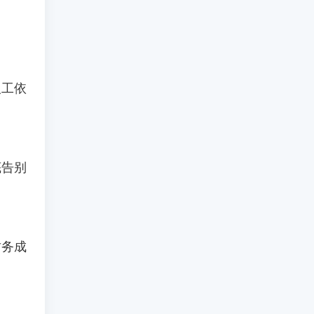
人工依
底告别
财务成