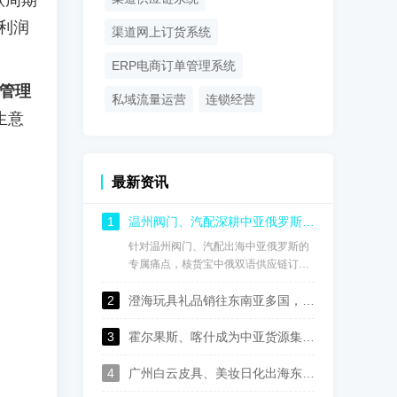
款周期
的利润
渠道网上订货系统
ERP电商订单管理系统
货管理
私域流量运营
连锁经营
生意
最新资讯
1
温州阀门、汽配深耕中亚俄罗斯市场：核货宝中俄双语供应链系统，破解海外经销商乱价窜货与账期坏账难题
针对温州阀门、汽配出海中亚俄罗斯的
专属痛点，核货宝中俄双语供应链订货
系统深耕俄语区跨境分销场景，适配中
2
亚多币种、多区域、长账期的经营特
澄海玩具礼品销往东南亚多国，核货宝中英泰印尼马来语供应链批发系统实现订单高效协同管理
性。本文结合3个温州本土企业真实落
地案例，详解核货宝如何从根源管住渠
3
霍尔果斯、喀什成为中亚货源集散枢纽，核货宝中俄哈乌兹语供应链系统实现国内仓与海外仓数据互通
道定价、锁定账期风险、规范全链路跨
境分销，解决传统出海模式的核心痛
4
广州白云皮具、美妆日化出海东南亚：核货宝中英泰印尼中英泰印尼语供应链订货系统，实现渠道数字化管控
点。