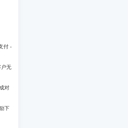
支付 -
客户无
成对
励下