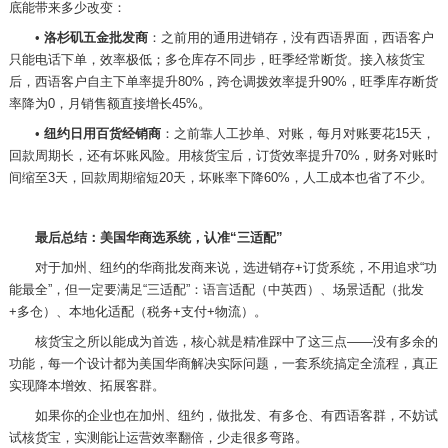
底能带来多少改变：
•
洛杉矶五金批发商
：之前用的通用进销存，没有西语界面，西语客户
只能电话下单，效率极低；多仓库存不同步，旺季经常断货。接入核货宝
后，西语客户自主下单率提升
80%，跨仓调拨效率提升90%，旺季库存断货
率降为0，月销售额直接增长45%。
•
纽约日用百货经销商
：之前靠人工抄单、对账，每月对账要花
15天，
回款周期长，还有坏账风险。用核货宝后，订货效率提升70%，财务对账时
间缩至3天，回款周期缩短20天，坏账率下降60%，人工成本也省了不少。
最后总结：美国华商选系统，认准
“三适配”
对于加州、纽约的华商批发商来说，选进销存
+订货系统，不用追求“功
能最全”，但一定要满足“三适配”：语言适配（中英西）、场景适配（批发
+多仓）、本地化适配（税务+支付+物流）。
核货宝之所以能成为首选，核心就是精准踩中了这三点
——没有多余的
功能，每一个设计都为美国华商解决实际问题，一套系统搞定全流程，真正
实现降本增效、拓展客群。
如果你的企业也在加州、纽约，做批发、有多仓、有西语客群，不妨试
试核货宝，实测能让运营效率翻倍，少走很多弯路。