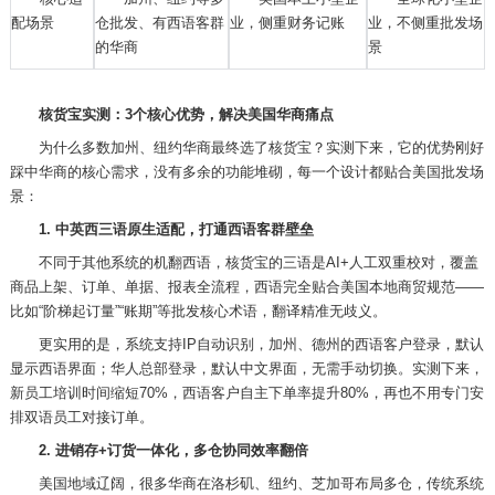
配场景
仓批发、有西语客群
业，侧重财务记账
业，不侧重批发场
的华商
景
核货宝实测：
3个核心优势，解决美国华商痛点
为什么多数加州、纽约华商最终选了核货宝？实测下来，它的优势刚好
踩中华商的核心需求，没有多余的功能堆砌，每一个设计都贴合美国批发场
景：
1. 中英西三语原生适配，打通西语客群壁垒
不同于其他系统的机翻西语，核货宝的三语是
AI+人工双重校对，覆盖
商品上架、订单、单据、报表全流程，西语完全贴合美国本地商贸规范——
比如“阶梯起订量”“账期”等批发核心术语，翻译精准无歧义。
更实用的是，系统支持
IP自动识别，加州、德州的西语客户登录，默认
显示西语界面；华人总部登录，默认中文界面，无需手动切换。实测下来，
新员工培训时间缩短70%，西语客户自主下单率提升80%，再也不用专门安
排双语员工对接订单。
2. 进销存+订货一体化，多仓协同效率翻倍
美国地域辽阔，很多华商在洛杉矶、纽约、芝加哥布局多仓，传统系统