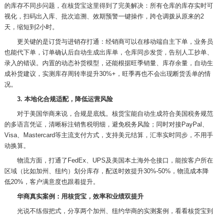
的库存不同步问题，在核货宝这里得到了完美解决：所有仓库的库存实时可
视化，扫码出入库、批次追溯、效期预警一键操作，跨仓调拨从原来的
2
天，缩短到2小时。
更关键的是订货与进销存打通：经销商可以在移动端自主下单，业务员
也能代下单，订单确认后自动生成出库单，仓库同步发货，告别人工抄单、
录入的错误。内置的动态补货模型，还能根据旺季销量、库存余量，自动生
成补货建议，实测库存周转率提升
30%+，旺季再也不会出现断货丢单的情
况。
3. 本地化合规适配，降低运营风险
对于美国华商来说，合规是底线。核货宝能自动生成符合美国税务规范
的多语言凭证，清晰标注销售税明细，避免税务风险；同时对接
PayPal、
Visa、Mastercard等主流支付方式，支持美元结算，汇率实时同步，不用手
动换算。
物流方面，打通了
FedEx、UPS及美国本土海外仓接口，能按客户所在
区域（比如加州、纽约）划分库存，配送时效提升30%-50%，物流成本降
低20%，客户满意度也跟着提升。
华商真实案例：用核货宝，效率和业绩双提升
光说不练假把式，分享两个加州、纽约华商的实测案例，看看核货宝到