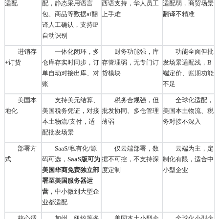
适配
配，
静态采用语言
西语支持，华人员工
适配弱，商贸场景
包、商品等数据
ai翻
上手难
翻译不精准
译人工确认
，支持
IP
自动识别
进销存
一体化闭环，多
财务功能强，库
功能全面但批
+订货
仓库存实时同步，订
存管理弱，无专门订
发场景适配浅，
B
单自动对接出库、对
货模块
端定价、账期功能
账
不足
美国本
支持美元结算、
税务合规强，但
全球化适配，
地化
美国税务凭证，对接
批发协同、多仓管理
美国本土物流、税
本土物流
/支付，适
薄弱
务对接不深入
配批发场景
部署方
SaaS/私有化/源
仅云端部署，数
云端为主，定
式
码可选，
SaaS版可
为
据不可控，不支持深
制化有限，适合中
美国华商免费独立部
度定制
小型企业
署至美国服务器运
营
，
中小微到大型企
业都适配
核心适
加州、纽约等多
美国本土小型企
全球化小型企