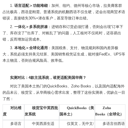
1.
语言适配＞功能堆砌
：加州、纽约、德州等核心市场，拉美裔客群
占比极高，西语是刚需。普通系统的机翻西语不仅生硬，还会出现商贸术语
错误，直接错失
30%+潜在客户，甚至导致订单出错。
2.
一体化＞多系统拼凑
：进销存和订货必须打通，否则会出现
“订单下
了、库存没了”“出库了、对账乱了”的问题，人工核对不仅耗时，还容易出
错，反而增加运营成本。
3.
本地化＞全球化通用
：美国税务、支付、物流规则和国内差异极
大，系统必须支持美元结算、美国销售税凭证生成，能对接
FedEx、UPS等
本土物流，否则合规风险高、效率低。
实测对比：
4款主流系统，谁更适配美国华商？
对比了美国本土热门的
QuickBooks、Zoho Books，以及国内适配海外
的品未云、核货宝，从华商核心需求出发，整理了这份实测表，优缺点一目
了然：
对比维
核货宝中英西批
QuickBooks（美
Zoho
度
发系统
国本土）
Books（全球化）
多语言
中英西原生适
仅英文，无中文
/
多语言但西语