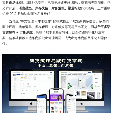
零售市场规模达 1865 亿美元，电商年增速更超 28%，蕴藏着无限商机。但
光鲜背后，
语言壁垒、库存失控、财务混乱、渠道松散
四大顽疾，正严重制
约着
90% 雅加达华商的发展步伐。
当传统
“中文管理 + 本地操作” 的模式撞上印尼复杂的多语言、多岛屿
商业环境，错单漏单、库存积压、对账低效等问题层出不穷。而
核货宝多语
言进销存
+ 订货系统
，深耕印尼本地商贸特性，以全链路数字化解决方
案，精准破解雅加达华商的批发管理困局，成为出海华商的数字化刚需伙
伴。