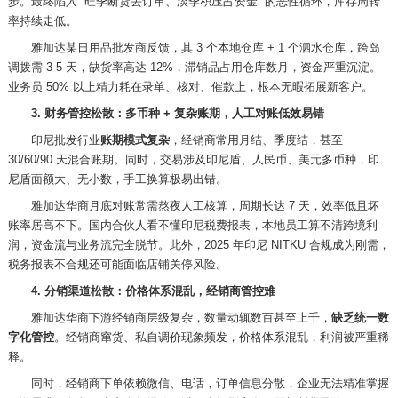
步。最终陷入 “旺季断货丢订单、淡季积压占资金” 的恶性循环，库存周转
率持续走低。
雅加达某日用品批发商反馈，其
3 个本地仓库 + 1 个泗水仓库，跨岛
调拨需 3-5 天，缺货率高达 12%，滞销品占用仓库数月，资金严重沉淀。
业务员 50% 以上精力耗在录单、核对、催款上，根本无暇拓展新客户。
3. 财务管控松散：多币种 + 复杂账期，人工对账低效易错
印尼批发行业
账期模式复杂
，经销商常用月结、季度结，甚至
30/60/90 天混合账期。同时，交易涉及印尼盾、人民币、美元多币种，印
尼盾面额大、无小数，手工换算极易出错。
雅加达华商月底对账常需熬夜人工核算，周期长达
7 天，效率低且坏
账率居高不下。国内合伙人看不懂印尼税费报表，本地员工算不清跨境利
润，资金流与业务流完全脱节。此外，2025 年印尼 NITKU 合规成为刚需，
税务报表不合规还可能面临店铺关停风险。
4. 分销渠道松散：价格体系混乱，经销商管控难
雅加达华商下游经销商层级复杂，数量动辄数百甚至上千，
缺乏统一数
字化管控
。经销商窜货、私自调价现象频发，价格体系混乱，利润被严重稀
释。
同时，经销商下单依赖微信、电话，订单信息分散，企业无法精准掌握