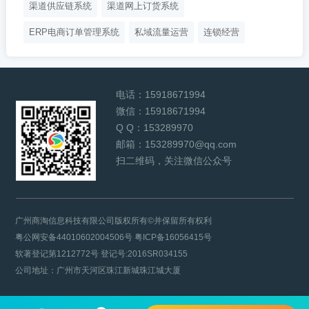
渠道供应链系统
渠道网上订货系统
ERP电商订单管理系统
私域流量运营
连锁经营
电话：
15918671994
微信：
15918671994
Q Q：
153289970
邮箱：
153289970@qq.com
扫二维码，关注微信公众号
广州商淘信息科技有限公司版权所有©并保留所有权利
粤公网安备44010602004506号
粤ICP备16056415号
软著登记第1212772号 登记号:2016SR034155
公司地址：广州市天河区珠江新城珠江城大厦