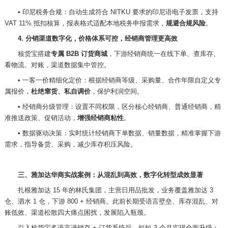
•
印尼税务合规：自动生成符合
NITKU 要求的印尼语电子发票，支持
VAT 11% 抵扣核算，报表格式适配本地税务申报需求，
规避合规风险
。
4. 分销渠道数字化，价格体系可控，经销商管理更高效
核货宝搭建
专属
B2B 订货商城
，下游经销商统一在线下单、查库存、
看物流、对账，渠道数据集中管控。
•
一客一价精细化定价：根据经销商等级、采购量、合作年限自定义专
属报价，
杜绝窜货、私自调价
，保护利润空间。
•
经销商分级管理：设置不同权限，区分核心经销商、普通经销商，精
准推送政策、促销活动，
增强经销商粘性
。
•
数据驱动决策：实时统计经销商下单数据、销量数据，精准掌握下游
需求，指导备货、采购，减少库存积压风险。
三、雅加达华商实战案例：从混乱到高效，数字化转型成效显著
扎根雅加达
15 年的林氏集团，主营日用品批发，业务覆盖雅加达 3
仓、泗水 1 仓，下游 800 + 经销商。此前长期受语言壁垒、库存混乱、对
账低效、渠道松散四大痛点困扰，发展陷入瓶颈。
引入核货宝多语言进销存
+ 订货系统后，短短 3 个月实现全面升级：