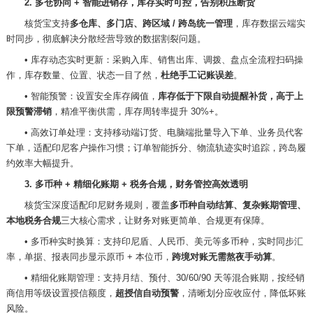
2. 多仓协同 + 智能进销存，库存实时可控，告别积压断货
核货宝支持
多仓库、多门店、跨区域
/ 跨岛统一管理
，库存数据云端实
时同步，彻底解决分散经营导致的数据割裂问题。
•
库存动态实时更新：采购入库、销售出库、调拨、盘点全流程扫码操
作，库存数量、位置、状态一目了然，
杜绝手工记账误差
。
•
智能预警：设置安全库存阈值，
库存低于下限自动提醒补货，高于上
限预警滞销
，精准平衡供需，库存周转率提升
30%+。
•
高效订单处理：支持移动端订货、电脑端批量导入下单、业务员代客
下单，适配印尼客户操作习惯；订单智能拆分、物流轨迹实时追踪，跨岛履
约效率大幅提升。
3. 多币种 + 精细化账期 + 税务合规，财务管控高效透明
核货宝深度适配印尼财务规则，覆盖
多币种自动结算、复杂账期管理、
本地税务合规
三大核心需求，让财务对账更简单、合规更有保障。
•
多币种实时换算：支持印尼盾、人民币、美元等多币种，实时同步汇
率，单据、报表同步显示原币
+ 本位币，
跨境对账无需熬夜手动算
。
•
精细化账期管理：支持月结、预付、
30/60/90 天等混合账期，按经销
商信用等级设置授信额度，
超授信自动预警
，清晰划分应收应付，降低坏账
风险。