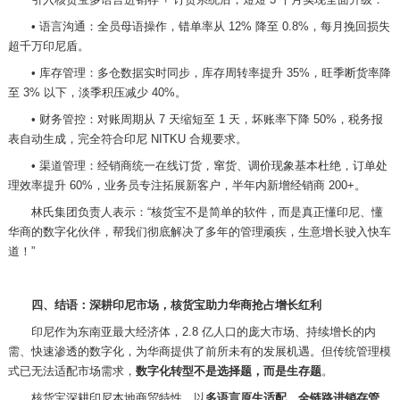
•
语言沟通：全员母语操作，错单率从
12% 降至 0.8%，每月挽回损失
超千万印尼盾。
•
库存管理：多仓数据实时同步，库存周转率提升
35%，旺季断货率降
至 3% 以下，淡季积压减少 40%。
•
财务管控：对账周期从
7 天缩短至 1 天，坏账率下降 50%，税务报
表自动生成，完全符合印尼 NITKU 合规要求。
•
渠道管理：经销商统一在线订货，窜货、调价现象基本杜绝，订单处
理效率提升
60%，业务员专注拓展新客户，半年内新增经销商 200+。
林氏集团负责人表示：
“核货宝不是简单的软件，而是真正懂印尼、懂
华商的数字化伙伴，帮我们彻底解决了多年的管理顽疾，生意增长驶入快车
道！”
四、结语：深耕印尼市场，核货宝助力华商抢占增长红利
印尼作为东南亚最大经济体，
2.8 亿人口的庞大市场、持续增长的内
需、快速渗透的数字化，为华商提供了前所未有的发展机遇。但传统管理模
式已无法适配市场需求，
数字化转型不是选择题，而是生存题
。
核货宝深耕印尼本地商贸特性，以
多语言原生适配、全链路进销存管