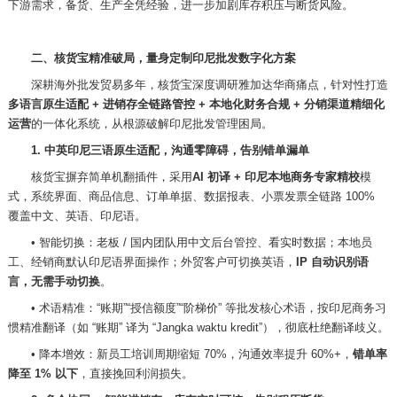
下游需求，备货、生产全凭经验，进一步加剧库存积压与断货风险。
二、核货宝精准破局，量身定制印尼批发数字化方案
深耕海外批发贸易多年，核货宝深度调研雅加达华商痛点，针对性打造
多语言原生适配
+ 进销存全链路管控 + 本地化财务合规 + 分销渠道精细化
运营
的一体化系统，从根源破解印尼批发管理困局。
1. 中英印尼三语原生适配，沟通零障碍，告别错单漏单
核货宝摒弃简单机翻插件，采用
AI 初译 + 印尼本地商务专家精校
模
式，系统界面、商品信息、订单单据、数据报表、小票发票全链路
100%
覆盖中文、英语、印尼语。
•
智能切换：老板
/ 国内团队用中文后台管控、看实时数据；本地员
工、经销商默认印尼语界面操作；外贸客户可切换英语，
IP 自动识别语
言，无需手动切换
。
•
术语精准：
“账期”“授信额度”“阶梯价” 等批发核心术语，按印尼商务习
惯精准翻译（如 “账期” 译为 “Jangka waktu kredit”），彻底杜绝翻译歧义。
•
降本增效：新员工培训周期缩短
70%，沟通效率提升 60%+，
错单率
降至
1% 以下
，直接挽回利润损失。