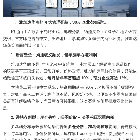
一、雅加达华商的
4 大管理死结，90% 企业都在硬扛
印尼由
1.7 万多个岛屿组成，地理分散、物流复杂；700 余种地方语言
交织，官方印尼语与中文、英语混用，形成独特又棘手的商业环境。雅加达
华商普遍面临以下痛点：
1. 语言壁垒：沟通歧义频发，错单漏单吞噬利润
雅加达华商多是
“华人老板中文统筹 + 本地员工 / 经销商印尼语操作”
的双语甚至三语场景。日常订单、价格政策、账期约定等核心信息，只能依
赖微信直译或口头转述，
每月错单率普遍超
10%，部分企业高达 12%
。
本地员工看不懂中文系统，培训周期延长
70%；老板看不懂印尼语报
表，对账全靠人工翻译，利润算不清、风险难把控。巴厘岛不少零售店因店
员语言误解贴错价签，当日营收直接混乱，这类案例在印尼批发圈比比皆
是。
2. 进销存割裂：库存失控，旺季断货 + 淡季积压双重内耗
多岛屿分布导致雅加达华商普遍
多仓分散、跨岛调拨难协同
。传统模式
下，订单靠电话、微信反复确认，库存靠
Excel 手工记账，数据完全不同